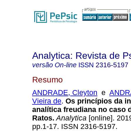
Analytica: Revista de P
versão On-line
ISSN
2316-5197
Resumo
ANDRADE, Cleyton
e
ANDR
Vieira de
.
Os princípios da i
analítica freudiana no cas
Ratos
.
Analytica
[online]. 2019
pp.1-17. ISSN 2316-5197.