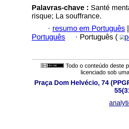
Palavras-chave :
Santé menta
risque; La souffrance.
·
resumo em Português
|
Português
·
Português (
p
Todo o conteúdo deste pe
licenciado sob um
Praça Dom Helvécio, 74 (PPGPSI
55(3
analyt