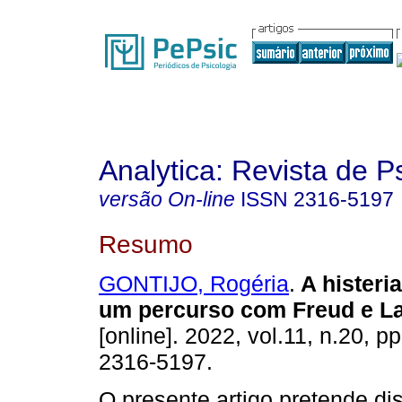
Analytica: Revista de P
versão On-line
ISSN
2316-5197
Resumo
GONTIJO, Rogéria
.
A hister
um percurso com Freud e L
[online]. 2022, vol.11, n.20, p
2316-5197.
O presente artigo pretende dis