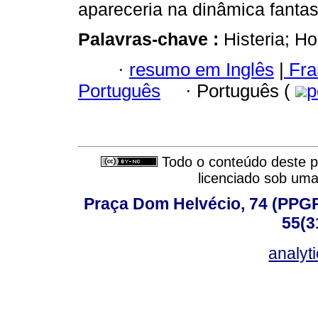
apareceria na dinâmica fantas
Palavras-chave :
Histeria; H
·
resumo em Inglês
|
Fra
Português
·
Português (
p
Todo o conteúdo deste pe
licenciado sob um
Praça Dom Helvécio, 74 (PPGPSI
55(3
analyt