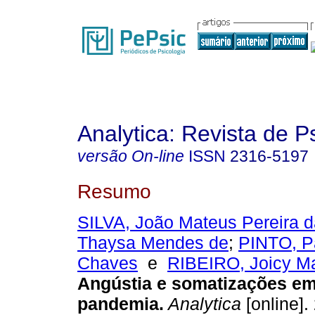
Analytica: Revista de P
versão On-line
ISSN
2316-5197
Resumo
SILVA, João Mateus Pereira d
Thaysa Mendes de
;
PINTO, P
Chaves
e
RIBEIRO, Joicy Ma
Angústia e somatizações e
pandemia
.
Analytica
[online].