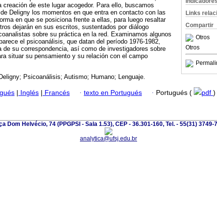
Indicadore
a creación de este lugar acogedor. Para ello, buscamos
ria de Deligny los momentos en que entra en contacto con las
Links rela
forma en que se posiciona frente a ellas, para luego resaltar
Compartir
ros dejarán en sus escritos, sustentados por diálogo
coanalistas sobre su práctica en la red. Examinamos algunos
Otros
parece el psicoanálisis, que datan del período 1976-1982,
Otros
a de su correspondencia, así como de investigadores sobre
para situar su pensamiento y su relación con el campo
Permali
Deligny; Psicoanálisis; Autismo; Humano; Lenguaje.
ugués
|
Inglés
|
Francés
·
texto en Portugués
·
Portugués (
pdf
)
ça Dom Helvécio, 74 (PPGPSI - Sala 1.53), CEP - 36.301-160, Tel. - 55(31) 3749-
analytica@ufsj.edu.br