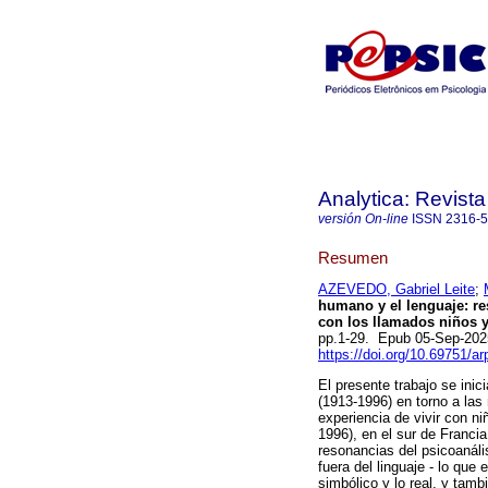
Analytica: Revista
versión On-line
ISSN
2316-
Resumen
AZEVEDO, Gabriel Leite
;
humano y el lenguaje: re
con los llamados niños y
pp.1-29. Epub 05-Sep-202
https://doi.org/10.69751/a
El presente trabajo se inic
(1913-1996) en torno a las
experiencia de vivir con n
1996), en el sur de Francia
resonancias del psicoanáli
fuera del linguaje - lo que
simbólico y lo real, y tamb