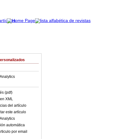
Personalizados
Analytics
és (pdf)
o en XML
ias del artículo
ar este artículo
Analytics
ión automática
rticulo por email