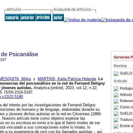
 de Psicanálise
Servicios 
5197
Revista
SciELO 
MESQUITA, Mirka
y
MARTINS, Karla Patricia Holanda
.
Lo
Articulo
sonancias del psicoanálisis en la red de Fernand Deligny
 jóvenes autistas.
Analytica
[online]. 2023, vol.12, n.22,
Portugu
5. ISSN 2316-5197.
Articul
rp.v12i22.5190
.
Referenc
ia del interés por las investigaciones de Fernand Deligny
Como cit
 nociones de humano y de lenguaje, elaboradas durante su
SciELO 
iños y jóvenes dichos autistas en la red en Cévennes (1968-
. Nuestro artículo tiene como objetivo explorar las
Traducc
sis en su escritura en torno a lo que él llamó modos de ser
Enviar a
 está vinculado a sus concepciones sobre lo innato, lo
ién a su experiencia de vivir con los llamados autistas -, así