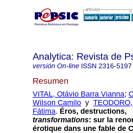
Analytica: Revista de P
versión On-line
ISSN
2316-5197
Resumen
VITAL, Otávio Barra Vianna
;
Wilson Camilo
y
TEODORO, 
Fátima
.
Éros, destructions,
transformations
: sur la reno
érotique dans une fable de 