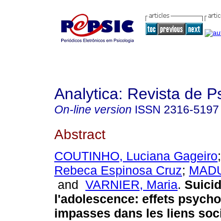
Analytica: Revista de P
On-line version
ISSN
2316-5197
Abstract
COUTINHO, Luciana Gageiro
Rebeca Espinosa Cruz
;
MADU
and
VARNIER, Maria
.
Suicid
l'adolescence: effets psych
impasses dans les liens soc