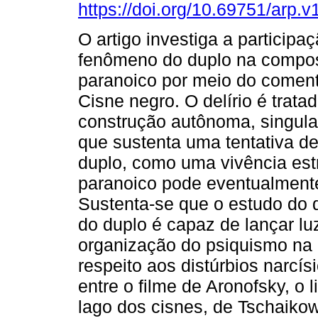
https://doi.org/10.69751/arp.
O artigo investiga a participa
fenômeno do duplo na composi
paranoico por meio do coment
Cisne negro. O delírio é trat
construção autônoma, singul
que sustenta uma tentativa d
duplo, como uma vivência estr
paranoico pode eventualmente
Sustenta-se que o estudo do d
do duplo é capaz de lançar lu
organização do psiquismo na 
respeito aos distúrbios narcís
entre o filme de Aronofsky, o 
lago dos cisnes, de Tschaikow