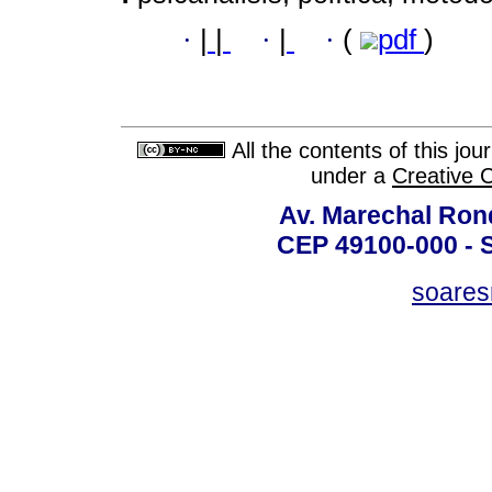
·
|
|
·
|
·
(
pdf
)
All the contents of this jo
under a
Creative 
Av. Marechal Ron
CEP 49100-000 - 
soare