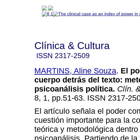
Clínica & Cultura
ISSN
2317-2509
MARTINS, Aline Souza
.
El po
cuerpo detrás del texto
:
met
psicoanálisis política
.
Clín. &
8, 1, pp.51-63. ISSN 2317-25
El artículo señala el poder c
cuestión importante para la c
teórica y metodológica dentro
psicoanálisis. Partiendo de la 