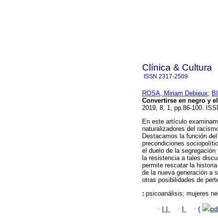
Clínica & Cultura
ISSN
2317-2509
ROSA, Miriam Debieux
;
BI
Convertirse en negro y el
2019, 8, 1, pp.86-100. IS
En este artículo examinamo
naturalizadores del racismo
Destacamos la función del 
precondiciones sociopolíti
el duelo de la segregación 
la resistencia a tales disc
permite rescatar la histori
de la nueva generación a 
otras posibilidades de pert
:
psicoanálisis; mujeres n
·
|
|
·
|
·
(
pd