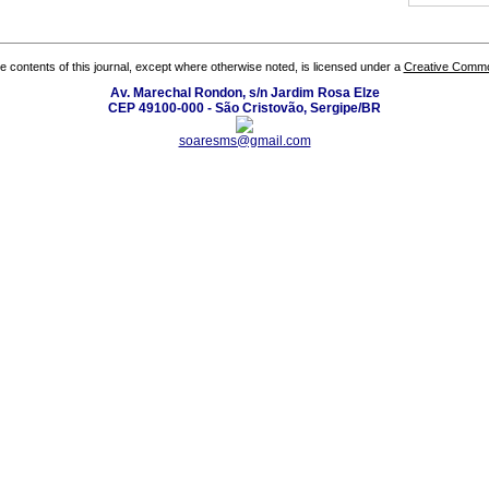
the contents of this journal, except where otherwise noted, is licensed under a
Creative Common
Av. Marechal Rondon, s/n Jardim Rosa Elze
CEP 49100-000 - São Cristovão, Sergipe/BR
soaresms@gmail.com