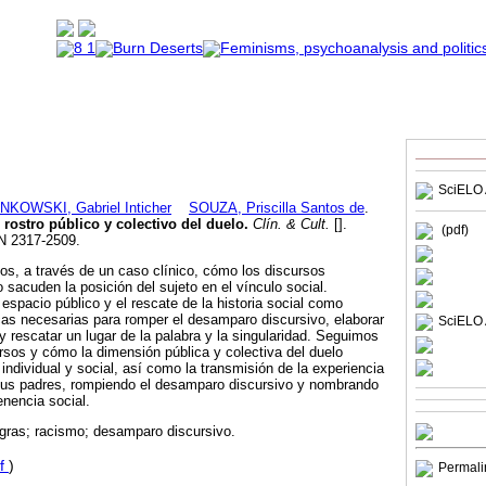
SciELO 
NKOWSKI, Gabriel Inticher
SOUZA, Priscilla Santos de
.
 rostro público y colectivo del duelo
.
Clín. & Cult.
[].
(pdf)
SN 2317-2509.
s, a través de un caso clínico, cómo los discursos
 sacuden la posición del sujeto en el vínculo social.
espacio público y el rescate de la historia social como
cas necesarias para romper el desamparo discursivo, elaborar
SciELO 
y rescatar un lugar de la palabra y la singularidad. Seguimos
ursos y cómo la dimensión pública y colectiva del duelo
a individual y social, así como la transmisión de la experiencia
sus padres, rompiendo el desamparo discursivo y nombrando
enencia social.
egras; racismo; desamparo discursivo.
f
)
Permali