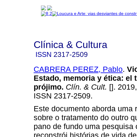
Clínica & Cultura
ISSN
2317-2509
CABRERA PEREZ, Pablo
.
Vi
Estado, memoria y ética
:
el 
prójimo
.
Clín. & Cult.
[]. 2019,
ISSN 2317-2509.
Este documento aborda uma re
sobre o tratamento do outro 
pano de fundo uma pesquisa 
reconstrói histórias de vida de