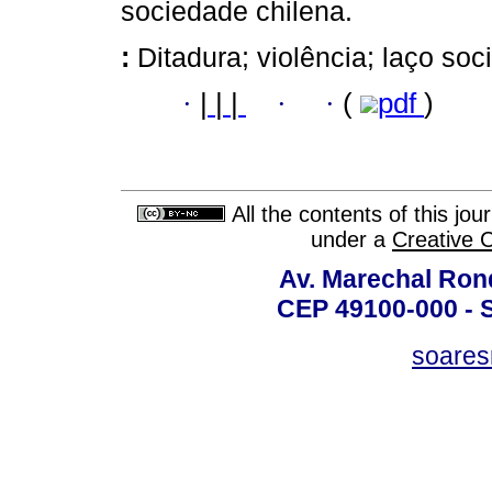
sociedade chilena.
:
Ditadura; violência; laço soci
·
|
|
|
·
·
(
pdf
)
All the contents of this jo
under a
Creative 
Av. Marechal Ron
CEP 49100-000 - 
soare