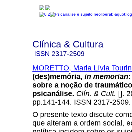
Clínica & Cultura
ISSN
2317-2509
MORETTO, Maria Lívia Touri
(des)memória,
in memorian
sobre a noção de traumátic
psicanálise
.
Clín. & Cult.
[]. 2
pp.141-144. ISSN 2317-2509.
O presente texto discute com
que alteram a ordem social, 
política incidem sobre os suje