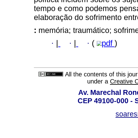
tempo e como podemos pensar
elaboração do sofrimento entr
:
memória; traumático; sofrime
·
|
·
|
·
(
pdf
)
All the contents of this jo
under a
Creative 
Av. Marechal Ron
CEP 49100-000 - 
soare