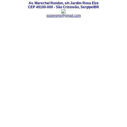
Av. Marechal Rondon, s/n Jardim Rosa Elze
CEP 49100-000 - São Cristovão, Sergipe/BR
soaresms@gmail.com