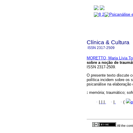
Clínica & Cultura
ISSN
2317-2509
MORETTO, Maria Lívia To
sobre a noção de traumá
ISSN 2317-2509.
O presente texto discute 
política incidem sobre os
psicanálise na elaboração 
:
memória; traumático; sofr
·
|
|
|
·
|
·
(
p
All the con