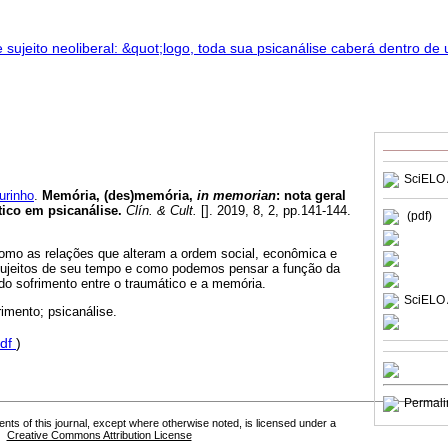
SciELO 
urinho
.
Memória, (des)memória,
in memorian
:
nota geral
tico em psicanálise
.
Clín. & Cult.
[]. 2019, 8, 2, pp.141-144.
(pdf)
como as relações que alteram a ordem social, econômica e
 sujeitos de seu tempo e como podemos pensar a função da
do sofrimento entre o traumático e a memória.
SciELO 
imento; psicanálise.
df
)
Permali
tents of this journal, except where otherwise noted, is licensed under a
Creative Commons Attribution License