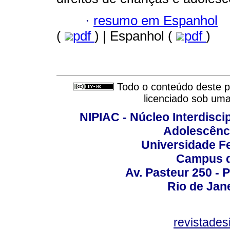
·
resumo em Espanhol
(
pdf
) | Espanhol (
pdf
)
Todo o conteúdo deste pe
licenciado sob um
NIPIAC - Núcleo Interdiscip
Adolescênc
Universidade Fe
Campus d
Av. Pasteur 250 -
Rio de Jan
revistade