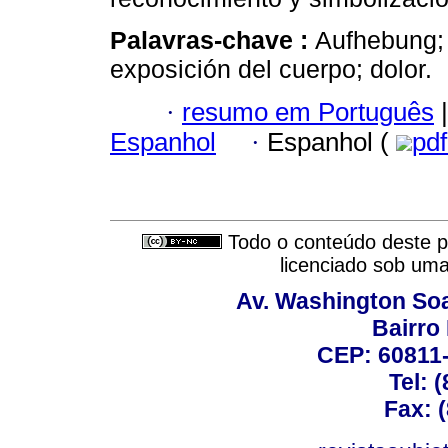
Palavras-chave :
Aufhebung; 
exposición del cuerpo; dolor.
·
resumo em Português
|
Espanhol
·
Espanhol (
pd
Todo o conteúdo deste pe
licenciado sob um
Av. Washington Soa
Bairro
CEP: 60811-
Tel: 
Fax: 