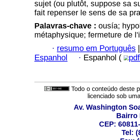
sujet (ou plutôt, suppose sa s
fait repenser le sens de sa pra
Palavras-chave :
ousía; hypo
métaphysique; fermeture de l'in
·
resumo em Português
|
Espanhol
·
Espanhol (
pd
Todo o conteúdo deste pe
licenciado sob um
Av. Washington Soa
Bairro
CEP: 60811-
Tel: 