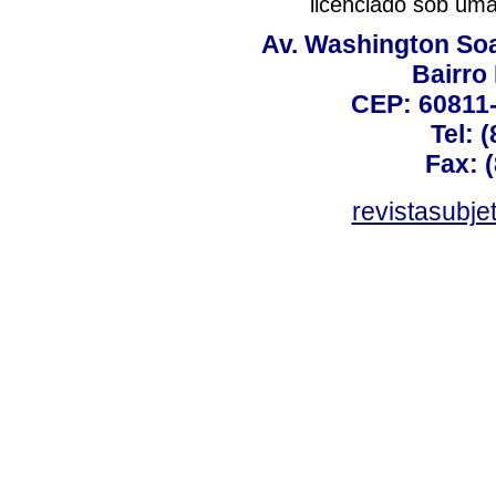
licenciado sob um
Av. Washington Soa
Bairro
CEP: 60811-
Tel: 
Fax: 
revistasubj