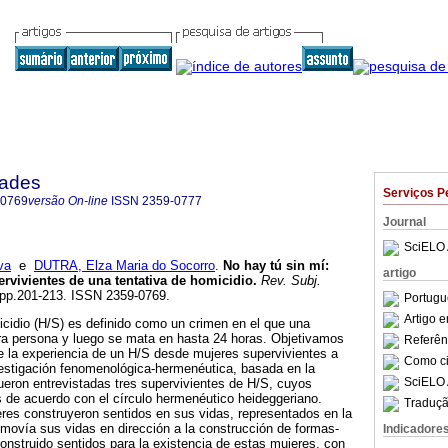
dades
Serviços P
-0769
versão On-line
ISSN
2359-0777
Journal
SciELO 
va
e
DUTRA, Elza Maria do Socorro
.
No hay tú sin mí
:
artigo
ervivientes de una tentativa de homicidio
.
Rev. Subj.
2, pp.201-213. ISSN 2359-0769.
Portugu
Artigo 
icidio (H/S) es definido como un crimen en el que una
tra persona y luego se mata en hasta 24 horas. Objetivamos
Referên
e la experiencia de un H/S desde mujeres supervivientes a
Como cit
vestigación fenomenológica-hermenéutica, basada en la
SciELO 
ueron entrevistadas tres supervivientes de H/S, cuyos
os de acuerdo con el círculo hermenéutico heideggeriano.
Traduçã
res construyeron sentidos en sus vidas, representados en la
o movía sus vidas en dirección a la construcción de formas-
Indicadore
construido sentidos para la existencia de estas mujeres, con