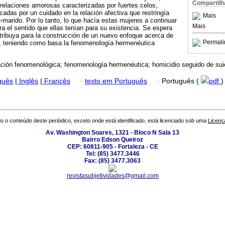
Compartilh
 relaciones amorosas caracterizadas por fuertes celos,
cadas por un cuidado en la relación afectiva que restringía
Mais
-marido. Por lo tanto, lo que hacía estas mujeres a continuar
Mais
ra el sentido que ellas tenían para su existencia. Se espera
tribuya para la construcción de un nuevo enfoque acerca de
Permali
er, teniendo como basa la fenomenología hermenéutica
ación fenomenológica; fenomenología hermenéutica; homicidio seguido de suic
guês
|
Inglês
|
Francês
·
texto em Português
·
Português (
pdf
)
o o conteúdo deste periódico, exceto onde está identificado, está licenciado sob uma
Licenç
Av. Washington Soares, 1321 - Bloco N Sala 13
Bairro Edson Queiroz
CEP: 60811-905 - Fortaleza - CE
Tel: (85) 3477.3446
Fax: (85) 3477.3063
revistasubjetividades@gmail.com