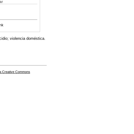
ar
nk
idio; violencia doméstica.
a Creative Commons