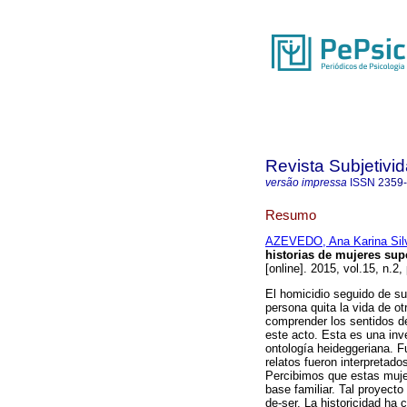
Revista Subjetivi
versão impressa
ISSN
2359
Resumo
AZEVEDO, Ana Karina Sil
historias de mujeres sup
[online]. 2015, vol.15, n.
El homicidio seguido de su
persona quita la vida de o
comprender los sentidos d
este acto. Esta es una in
ontología heideggeriana. F
relatos fueron interpretad
Percibimos que estas muje
base familiar. Tal proyect
de-ser. La historicidad ha 