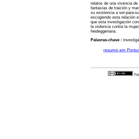
relatos de una vivencia de
fantasías de traición y mar
su existencia a ser-para-su
escogiendo esta relación e
que esta investigación con
la violencia contra la muj
heideggeriana.
Palavras-chave :
investig
·
resumo em Portu
Tod