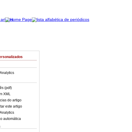
ersonalizados
Analytics
ês (pdf)
em XML
cias do artigo
ar este artigo
Analytics
o automática
s