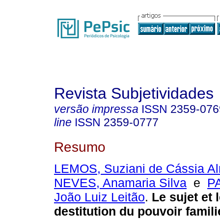
Revista Subjetividades
versão impressa
ISSN
2359-076
line
ISSN
2359-0777
Resumo
LEMOS, Suziani de Cássia A
NEVES, Anamaria Silva
e
P
João Luiz Leitão
.
Le sujet et 
destitution du pouvoir famili