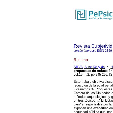
Revista Subjetivi
versão impressa
ISSN
2359
Resumo
SILVA, Aline Kelly da
e
H
propuestas de reducción 
vol.15, n.2, pp.245-256. I
Este trabajo objetiva discu
reducción de la edad penal
Evaluamos 37 Propuestas d
Cámara de los Diputados de
métodos arqueológicos y g
en tres tópicos: a) El Est
bien" y responsable por la
exponen una exacerbación d
seguridad pública que insc