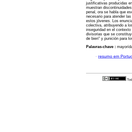
justificativas producidas 
muestran discontinuidades:
penal, ora se habla que eso
necesario para atender las
estos jóvenes. Los enuncia
colectiva, atribuyendo a lo
inseguridad en el contexto 
divisorias que se constitu
de bien" y punición para l
Palavras-chave :
mayorída
·
resumo em Portu
Tod