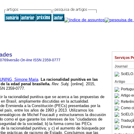
dades
Serviços P
-0769
versão On-line
ISSN
2359-0777
Journal
SciELO 
UNING, Simone Maria
.
La racionalidad punitiva en las
Artigo
de la edad penal brasileña
.
Rev. Subj.
[online]. 2015,
SSN 2359-0777.
Portugu
Artigo 
tir la racionalidad punitiva que se acerca a las propuestas de
 en Brasil, ampliamente discutidas en la actualidad.
Referên
e Enmienda a la Constitución (PECs) presentadas por la
Como cit
l país, entre los años de 1993 y 2013. Utilizamos los
SciELO 
enealógicos de Michel Foucault y estructuramos la discusión
ado como el que garante los intereses de los "ciudadanos de
Traduçã
 seguridad de la sociedad; b) la forma como las PECs
Enviar e
e la racionalidad punitiva; y c) el aumento de búsqueda por
ribe prácticas de racismo de Estado. Concluimos que las