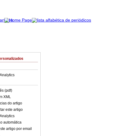
ersonalizados
Analytics
ês (pdf)
em XML
cias do artigo
ar este artigo
Analytics
o automática
ste artigo por email