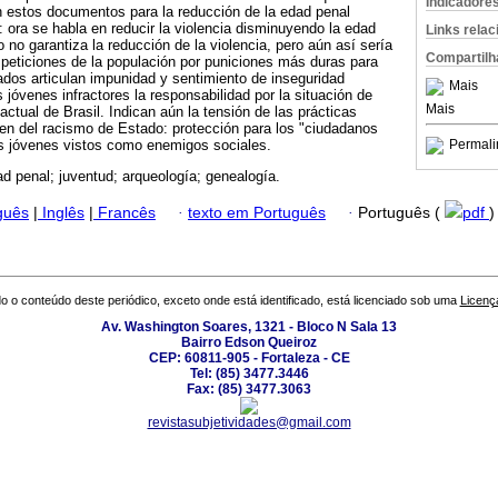
Indicadore
en estos documentos para la reducción de la edad penal
 ora se habla en reducir la violencia disminuyendo la edad
Links rela
 no garantiza la reducción de la violencia, pero aún así sería
Compartilh
 peticiones de la populación por puniciones más duras para
dos articulan impunidad y sentimiento de inseguridad
Mais
s jóvenes infractores la responsabilidad por la situación de
Mais
actual de Brasil. Indican aún la tensión de las prácticas
yen del racismo de Estado: protección para los "ciudadanos
os jóvenes vistos como enemigos sociales.
Permali
d penal; juventud; arqueología; genealogía.
guês
|
Inglês
|
Francês
·
texto em Português
·
Português (
pdf
)
o o conteúdo deste periódico, exceto onde está identificado, está licenciado sob uma
Licenç
Av. Washington Soares, 1321 - Bloco N Sala 13
Bairro Edson Queiroz
CEP: 60811-905 - Fortaleza - CE
Tel: (85) 3477.3446
Fax: (85) 3477.3063
revistasubjetividades@gmail.com