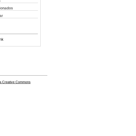
s
cionados
ar
nk
a Creative Commons