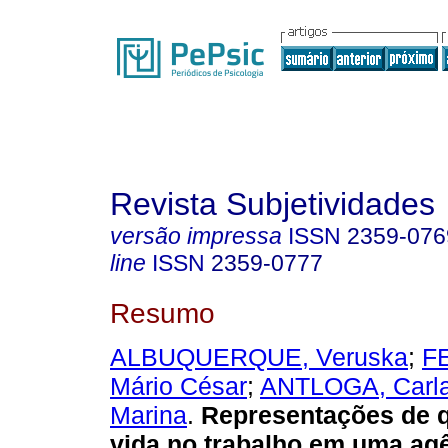
Revista Subjetividades
versão impressa
ISSN
2359-076
line
ISSN
2359-0777
Resumo
ALBUQUERQUE, Veruska
;
F
Mário César
;
ANTLOGA, Carl
Marina
.
Representações de q
vida no trabalho em uma ag