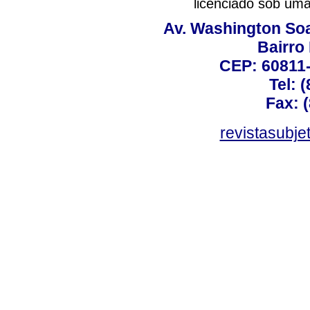
licenciado sob um
Av. Washington Soa
Bairro
CEP: 60811-
Tel: 
Fax: 
revistasubj