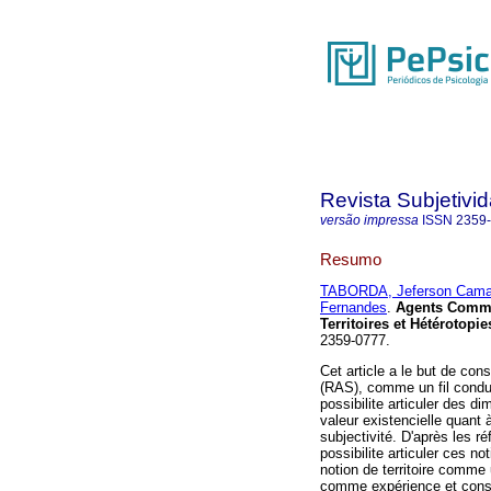
Revista Subjetivi
versão impressa
ISSN
2359
Resumo
TABORDA, Jeferson Cama
Fernandes
.
Agents Commu
Territoires et Hétérotopie
2359-0777.
Cet article a le but de con
(RAS), comme un fil conduc
possibilite articuler des d
valeur existencielle quant 
subjectivité. D'après les r
possibilite articuler ces no
notion de territoire comme 
comme expérience et consti