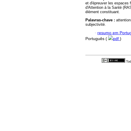
et d'épreuver les espaces f
d'Attention à la Santé (R
élément constituant.
Palavras-chave :
attentio
subjectivité.
·
resumo em Portu
Português (
pdf
)
Tod