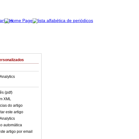
ersonalizados
Analytics
ês (pdf)
em XML
cias do artigo
ar este artigo
Analytics
o automática
ste artigo por email