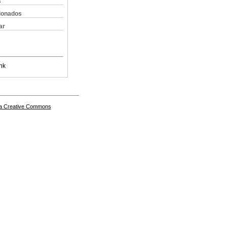
s
cionados
ar
nk
a Creative Commons