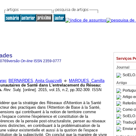
dades
Serviços P
-0769
versão On-line
ISSN
2359-0777
Journal
SciELO 
rgo
;
BERNARDES, Anita Guazzelli
e
MARQUES, Camilla
Artigo
nautaires de Santé dans L'entrelacement du Réseau
:
s
.
Rev. Subj.
[online]. 2015, vol.15, n.2, pp.302-309. ISSN
Portugu
Artigo 
sidérer que la stratégie des Réseaux d'Attention à la Santé
Referên
teur des practiques dans l'Attention de Base à la Santé,
Como cit
imensions qui contribuent à la notion de territoire comme
SciELO 
à l'espace comme l'éxpérience et constitution de la
éférences de la pensée post-structuraliste, penser au réseaux
Traduçã
tions distinctes, en contribuant à la problématisation de la
Enviar e
une valeur existentielle et aussi à la qustion de l'espace
tution de la subjectivité. On conclut que la manière de vivre