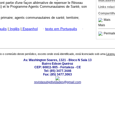
Indicadore
ont partie d'une façon altérnative de repenser le Réseau
AS) et le Programme Agents Communautaires de Santé, son
Links rela
Compartilh
n primaire; agents communautaires de santé; territoire;
Mais
Mais
guês
|
Inglês
|
Espanhol
·
texto em Português
·
Permali
o o conteúdo deste periódico, exceto onde está identificado, está licenciado sob uma
Licenç
Av. Washington Soares, 1321 - Bloco N Sala 13
Bairro Edson Queiroz
CEP: 60811-905 - Fortaleza - CE
Tel: (85) 3477.3446
Fax: (85) 3477.3063
revistasubjetividades@gmail.com