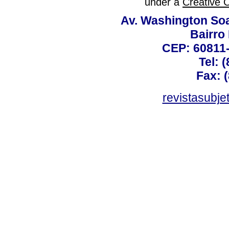
under a
Creative 
Av. Washington Soa
Bairro
CEP: 60811-
Tel: 
Fax: 
revistasubj