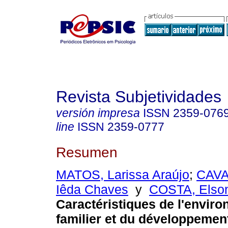
Revista Subjetividades
versión impresa
ISSN
2359-076
line
ISSN
2359-0777
Resumen
MATOS, Larissa Araújo
;
CAVA
Iêda Chaves
y
COSTA, Elson
Caractéristiques de l'envir
familier et du développemen