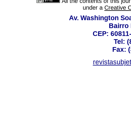
All the contents of this jo
under a
Creative 
Av. Washington Soa
Bairro
CEP: 60811-
Tel: 
Fax: 
revistasubj