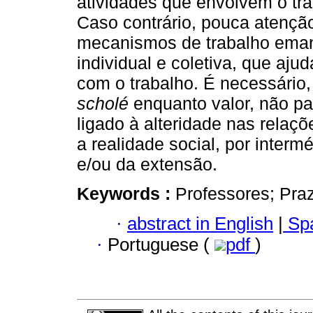
atividades que envolvem o tra
Caso contrário, pouca atenção
mecanismos de trabalho emanc
individual e coletiva, que aju
com o trabalho. É necessário,
scholé
enquanto valor, não pa
ligado à alteridade nas relaçõ
a realidade social, por interm
e/ou da extensão.
Keywords :
Professores; Praz
·
abstract in English
|
Spa
·
Portuguese (
pdf
)