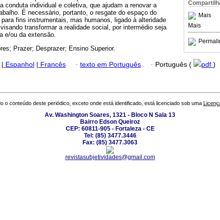
Compartilh
a conduta individual e coletiva, que ajudam a renovar a
rabalho. É necessário, portanto, o resgate do espaço do
Mais
 para fins instrumentais, mas humanos, ligado à alteridade
Mais
visando transformar a realidade social, por intermédio seja
sa e/ou da extensão.
Permali
res; Prazer; Desprazer; Ensino Superior.
|
Espanhol
|
Francês
·
texto em Português
·
Português (
pdf
)
o o conteúdo deste periódico, exceto onde está identificado, está licenciado sob uma
Licenç
Av. Washington Soares, 1321 - Bloco N Sala 13
Bairro Edson Queiroz
CEP: 60811-905 - Fortaleza - CE
Tel: (85) 3477.3446
Fax: (85) 3477.3063
revistasubjetividades@gmail.com