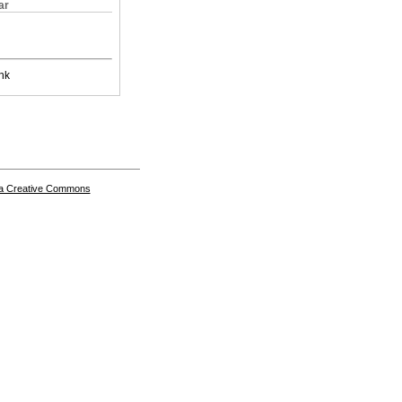
ar
nk
a Creative Commons