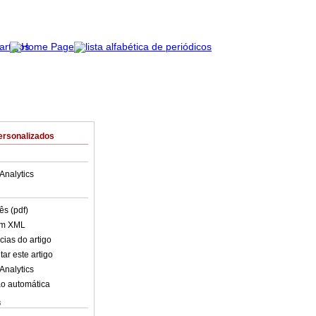
ersonalizados
Analytics
ês (pdf)
em XML
cias do artigo
ar este artigo
Analytics
o automática
s