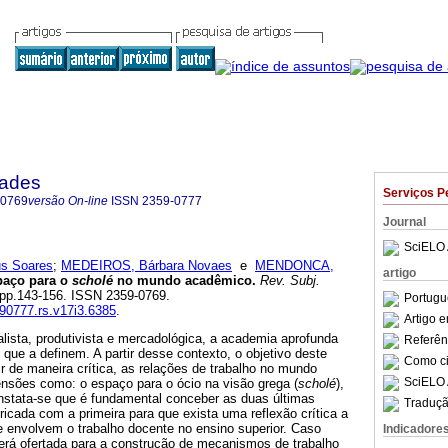
dades
Serviços P
-0769
versão On-line
ISSN
2359-0777
Journal
SciELO 
us Soares
;
MEDEIROS, Bárbara Novaes
e
MENDONCA,
artigo
paço para o
scholé
no mundo acadêmico
.
Rev. Subj.
3, pp.143-156. ISSN 2359-0769.
Portugu
590777.rs.v17i3.6385
.
Artigo 
alista, produtivista e mercadológica, a academia aprofunda
Referên
 que a definem. A partir desse contexto, o objetivo deste
Como cit
tir de maneira crítica, as relações de trabalho no mundo
SciELO 
ensões como: o espaço para o ócio na visão grega (
scholé
),
onstata-se que é fundamental conceber as duas últimas
Traduçã
cada com a primeira para que exista uma reflexão crítica a
e envolvem o trabalho docente no ensino superior. Caso
Indicadore
será ofertada para a construção de mecanismos de trabalho