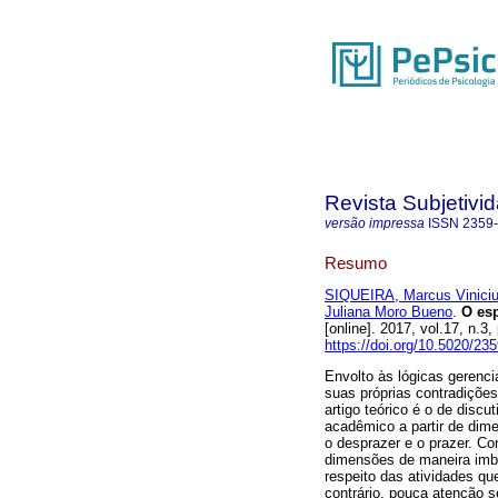
Revista Subjetivi
versão impressa
ISSN
2359
Resumo
SIQUEIRA, Marcus Vinici
Juliana Moro Bueno
.
O es
[online]. 2017, vol.17, n.
https://doi.org/10.5020/23
Envolto às lógicas gerenci
suas próprias contradições
artigo teórico é o de discu
acadêmico a partir de dim
o desprazer e o prazer. C
dimensões de maneira imbri
respeito das atividades qu
contrário, pouca atenção 