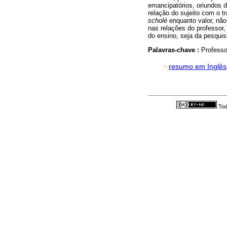
emancipatórios, oriundos d
relação do sujeito com o t
scholé
enquanto valor, não
nas relações do professor, 
do ensino, seja da pesqui
Palavras-chave :
Professo
·
resumo em Inglês
Tod