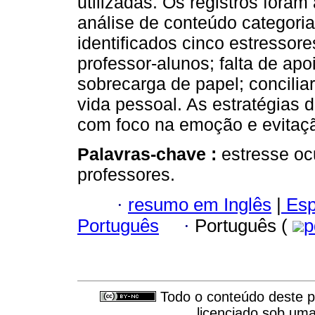
utilizadas. Os registros foram
análise de conteúdo categoria
identificados cinco estressore
professor-alunos; falta de apo
sobrecarga de papel; conciliar 
vida pessoal. As estratégias 
com foco na emoção e evitaç
Palavras-chave :
estresse oc
professores.
·
resumo em Inglês
|
Esp
Português
·
Português (
p
Todo o conteúdo deste pe
licenciado sob um