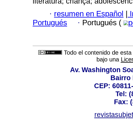
literatura; criança; adolescênc
·
resumen en Español
|
I
Portugués
·
Portugués (
p
Todo el contenido de esta 
bajo una
Lice
Av. Washington Soa
Bairro
CEP: 60811-
Tel: 
Fax: 
revistasubj