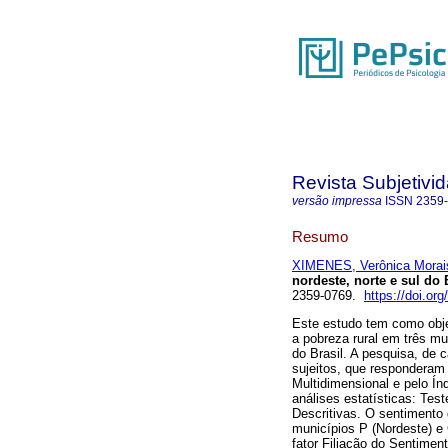
Revista Subjetivi
versão impressa
ISSN
2359
Resumo
XIMENES, Verônica Morai
nordeste, norte e sul do 
2359-0769.
https://doi.o
Este estudo tem como obje
a pobreza rural em três mu
do Brasil. A pesquisa, de c
sujeitos, que responderam
Multidimensional e pelo Í
análises estatísticas: Tes
Descritivas. O sentimento
municípios P (Nordeste) e 
fator Filiação do Sentime