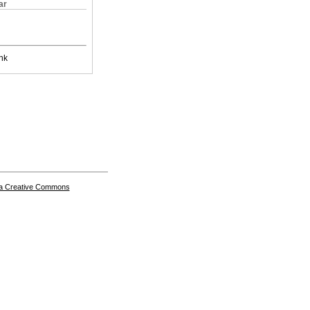
ar
nk
a Creative Commons