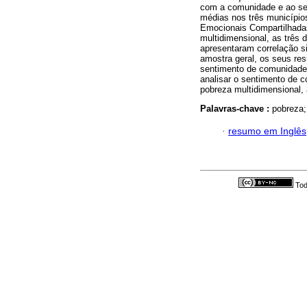
com a comunidade e ao sen
médias nos três municípios
Emocionais Compartilhada
multidimensional, as três
apresentaram correlação s
amostra geral, os seus re
sentimento de comunidade 
analisar o sentimento de 
pobreza multidimensional,
Palavras-chave :
pobreza;
·
resumo em Inglês
Tod