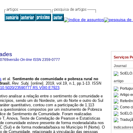
dades
Serviços P
-0769
versão On-line
ISSN
2359-0777
Journal
SciELO 
s
et al.
Sentimento de comunidade e pobreza rural no
artigo
Brasil
.
Rev. Subj.
[online]. 2019, vol.19, n.1, pp.1-13. ISSN
rg/10.5020/23590777.RS.V0I0.E7923
.
Portugu
Artigo 
tivo analisar a relação entre o sentimento de comunidade e
nicípios, sendo um do Nordeste, um do Norte e outro do Sul
Referên
aráter quantitativo, contou com a participação de 1.113
Como cit
 a questionários compostos por um instrumento de Pobreza
SciELO 
ndice de Sentimento de Comunidade. Foram realizadas
te T, Anova, Teste de Correlação de Pearson e Estatísticas
Traduçã
 de comunidade esteve presente de forma moderada/alta nos
C (Sul) e de forma moderada/baixa no Município H (Norte). O
Indicadore
nto de Comunidade, relacionado à vinculação das pessoas