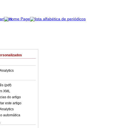
ersonalizados
Analytics
ês (pdf)
em XML
cias do artigo
ar este artigo
Analytics
o automática
s