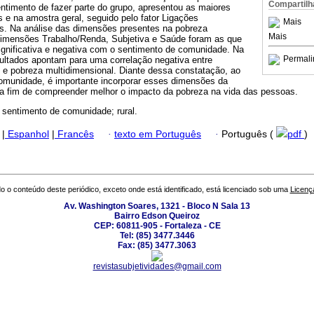
Compartilh
timento de fazer parte do grupo, apresentou as maiores
 e na amostra geral, seguido pelo fator Ligações
Mais
s. Na análise das dimensões presentes na pobreza
Mais
 dimensões Trabalho/Renda, Subjetiva e Saúde foram as que
ignificativa e negativa com o sentimento de comunidade. Na
Permali
sultados apontam para uma correlação negativa entre
e pobreza multidimensional. Diante dessa constatação, ao
comunidade, é importante incorporar esses dimensões da
 a fim de compreender melhor o impacto da pobreza na vida das pessoas.
 sentimento de comunidade; rural.
|
Espanhol
|
Francês
·
texto em Português
·
Português (
pdf
)
o o conteúdo deste periódico, exceto onde está identificado, está licenciado sob uma
Licenç
Av. Washington Soares, 1321 - Bloco N Sala 13
Bairro Edson Queiroz
CEP: 60811-905 - Fortaleza - CE
Tel: (85) 3477.3446
Fax: (85) 3477.3063
revistasubjetividades@gmail.com