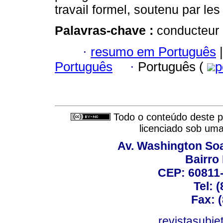
travail formel, soutenu par les 
Palavras-chave :
conducteur d
·
resumo em Português
|
Português
·
Português (
p
Todo o conteúdo deste pe
licenciado sob um
Av. Washington Soa
Bairro
CEP: 60811-
Tel: 
Fax: 
revistasubj