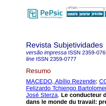
Revista Subjetividades
versão impressa
ISSN
2359-076
line
ISSN
2359-0777
Resumo
MACEDO, Abílio Rezende
;
C
Felizardo Tchiengo Bartolome
José Sterza
.
Le conducteur d
dans le monde du travail
:
pr