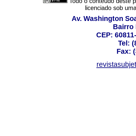
Todo o conteúdo deste pe
licenciado sob um
Av. Washington Soa
Bairro
CEP: 60811-
Tel: 
Fax: 
revistasubj