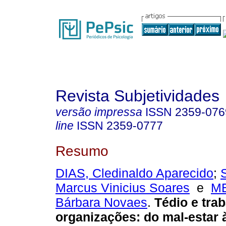
Revista Subjetividades
versão impressa
ISSN
2359-076
line
ISSN
2359-0777
Resumo
DIAS, Cledinaldo Aparecido
;
Marcus Vinicius Soares
e
M
Bárbara Novaes
.
Tédio e tra
organizações
:
do mal-estar 