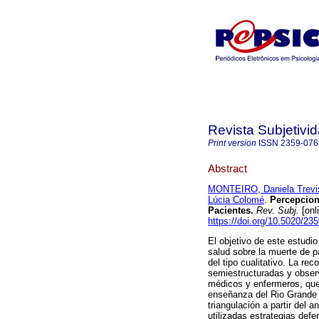
Revista Subjetivi
Print version
ISSN
2359-076
Abstract
MONTEIRO, Daniela Trevi
Lúcia Colomé
.
Percepcion
Pacientes
.
Rev. Subj.
[onl
https://doi.org/10.5020/23
El objetivo de este estudi
salud sobre la muerte de pa
del tipo cualitativo. La re
semiestructuradas y observ
médicos y enfermeros, que 
enseñanza del Rio Grande 
triangulación a partir del 
utilizadas estrategias def