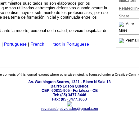
Indicators
sentimientos suscitados no son elaborados por los
 que son utilizadas estrategias defensivas cuando ocurre la
Related lin
so no disminuye el sufrimiento de los profesionales, por eso
Share
e sea tema de formación inicial y continuada entre los
More
More
d ante la muerte; personal de la salud; servicio hospitalar de
Permali
h
|
Portuguese
|
French
·
text in Portuguese
·
the contents of this journal, except where otherwise noted, is licensed under a
Creative Common
Av. Washington Soares, 1321 - Bloco N Sala 13
Bairro Edson Queiroz
CEP: 60811-905 - Fortaleza - CE
Tel: (85) 3477.3446
Fax: (85) 3477.3063
revistasubjetividades@gmail.com