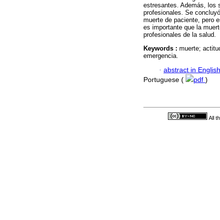
estresantes. Además, los 
profesionales. Se concluyó
muerte de paciente, pero e
es importante que la muert
profesionales de la salud.
Keywords :
muerte; actitu
emergencia.
·
abstract in Englis
Portuguese (
pdf
)
All 