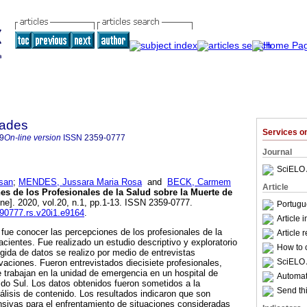
dades
Services 
9
On-line version
ISSN
2359-0777
Journal
SciELO 
san
;
MENDES, Jussara Maria Rosa
and
BECK, Carmem
Article
es de los Profesionales de la Salud sobre la Muerte de
ine]. 2020, vol.20, n.1, pp.1-13. ISSN 2359-0777.
Portugu
590777.rs.v20i1.e9164
.
Article 
o fue conocer las percepciones de los profesionales de la
Article 
cientes. Fue realizado un estudio descriptivo y exploratorio
How to c
cogida de datos se realizo por medio de entrevistas
SciELO 
aciones. Fueron entrevistados diecisiete profesionales,
trabajan en la unidad de emergencia en un hospital de
Automati
do Sul. Los datos obtenidos fueron sometidos a la
Send thi
análisis de contenido. Los resultados indicaron que son
ensivas para el enfrentamiento de situaciones consideradas