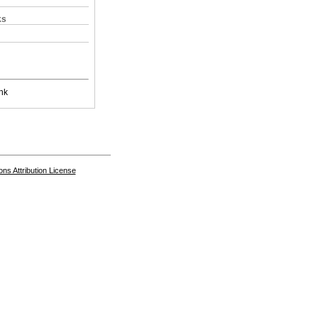
ks
nk
s Attribution License