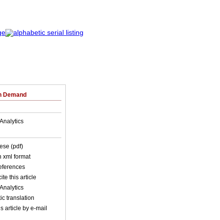
on Demand
Analytics
ese (pdf)
in xml format
references
ite this article
Analytics
c translation
s article by e-mail