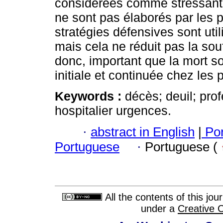
considérées comme stressante
ne sont pas élaborés par les p
stratégies défensives sont uti
mais cela ne réduit pas la souf
donc, important que la mort s
initiale et continuée chez les 
Keywords :
décès; deuil; pro
hospitalier urgences.
·
abstract in English
|
Por
Portuguese
·
Portuguese (
All the contents of this jo
under a
Creative 