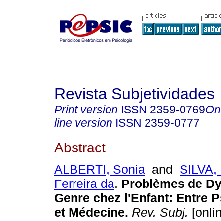
Revista Subjetividades
Print version
ISSN
2359-0769
On
line version
ISSN
2359-0777
Abstract
ALBERTI, Sonia
and
SILVA,
Ferreira da
.
Problèmes de Dy
Genre chez l'Enfant
:
Entre 
et Médecine
.
Rev. Subj.
[onli