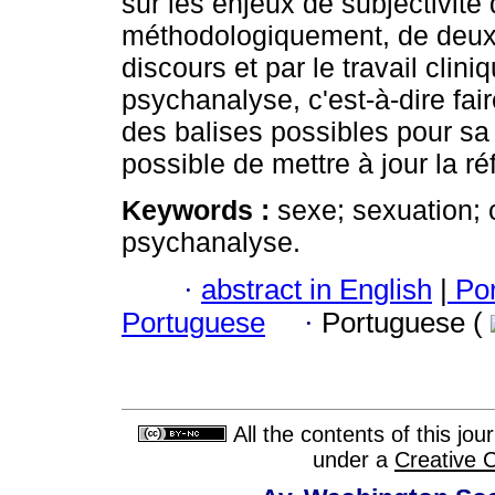
sur les enjeux de subjectivi
méthodologiquement, de deux 
discours et par le travail clin
psychanalyse, c'est-à-dire fair
des balises possibles pour sa 
possible de mettre à jour la r
Keywords :
sexe; sexuation; 
psychanalyse.
·
abstract in English
|
Por
Portuguese
·
Portuguese (
All the contents of this jo
under a
Creative 