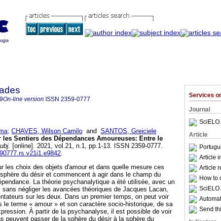
dades
Services 
9
On-line version
ISSN
2359-0777
Journal
SciELO 
ima
;
CHAVES, Wilson Camilo
and
SANTOS, Greiciele
Article
r les Sentiers des Dépendances Amoureuses
:
Entre le
ubj.
[online]. 2021, vol.21, n.1, pp.1-13. ISSN 2359-0777.
Portugu
590777.rs.v21i1.e9842
.
Article 
 sur les choix des objets d'amour et dans quelle mesure ces
Article 
a sphère du désir et commencent à agir dans le champ du
How to c
dépendance. La théorie psychanalytique a été utilisée, avec un
SciELO 
 sans négliger les avancées théoriques de Jacques Lacan,
tateurs sur les deux. Dans un premier temps, on peut voir
Automati
le terme « amour » et son caractère socio-historique, de sa
Send thi
pression. À partir de la psychanalyse, il est possible de voir
s peuvent passer de la sphère du désir à la sphère du