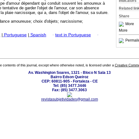
Indicators
type d'amour dépendant qui conduit souvent les amoureux à
 tentative de garder l'objet de l'amour, car son absence
Related lin
a plaie narcissique, qui a, dans l'objet de l'amour, sa suture.
Share
ance amoureuse; choix d'objets; narcissisme;
More
More
h
|
Portuguese
|
Spanish
·
text in Portuguese
·
Permali
the contents of this journal, except where otherwise noted, is licensed under a
Creative Common
Av. Washington Soares, 1321 - Bloco N Sala 13
Bairro Edson Queiroz
CEP: 60811-905 - Fortaleza - CE
Tel: (85) 3477.3446
Fax: (85) 3477.3063
revistasubjetividades@gmail.com