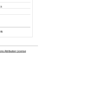
ks
nk
s Attribution License