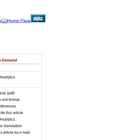
on Demand
Analytics
ese (pdf)
in xml format
references
ite this article
Analytics
c translation
s article by e-mail