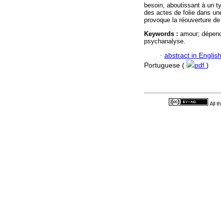
besoin, aboutissant à un 
des actes de folie dans une
provoque la réouverture de l
Keywords :
amour; dépend
psychanalyse.
·
abstract in Englis
Portuguese (
pdf
)
All 