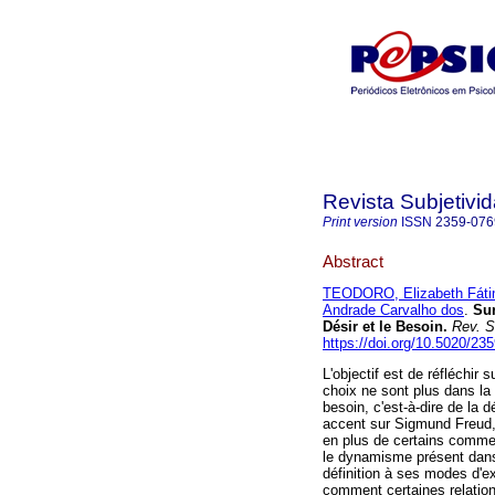
Revista Subjetivi
Print version
ISSN
2359-076
Abstract
TEODORO, Elizabeth Fát
Andrade Carvalho dos
.
Su
Désir et le Besoin
.
Rev. S
https://doi.org/10.5020/23
L'objectif est de réfléchir
choix ne sont plus dans l
besoin, c'est-à-dire de la 
accent sur Sigmund Freud,
en plus de certains commen
le dynamisme présent dans 
définition à ses modes d'ex
comment certaines relation