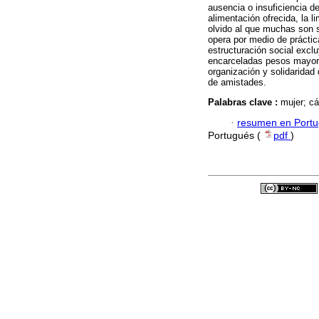
ausencia o insuficiencia de
alimentación ofrecida, la 
olvido al que muchas son s
opera por medio de práctic
estructuración social exclu
encarceladas pesos mayore
organización y solidaridad 
de amistades.
Palabras clave :
mujer; cá
·
resumen en Port
Portugués (
pdf
)