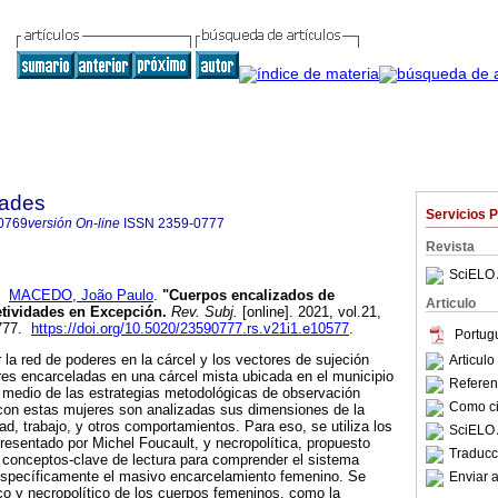
dades
Servicios 
0769
versión On-line
ISSN
2359-0777
Revista
SciELO 
y
MACEDO, João Paulo
.
"Cuerpos encalizados de
Articulo
etividades en Excepción
.
Rev. Subj.
[online]. 2021, vol.21,
0777.
https://doi.org/10.5020/23590777.rs.v21i1.e10577
.
Portug
ar la red de poderes en la cárcel y los vectores de sujeción
Articul
es encarceladas en una cárcel mista ubicada en el municipio
Referenc
 medio de las estrategias metodológicas de observación
Como cit
 con estas mujeres son analizadas sus dimensiones de la
ad, trabajo, y otros comportamientos. Para eso, se utiliza los
SciELO 
presentado por Michel Foucault, y necropolítica, propuesto
Traducc
conceptos-clave de lectura para comprender el sistema
 específicamente el masivo encarcelamiento femenino. Se
Enviar a
ico y necropolítico de los cuerpos femeninos, como la