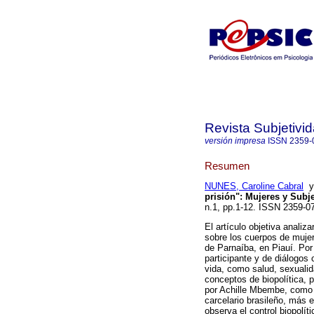
Revista Subjetivi
versión impresa
ISSN
2359-
Resumen
NUNES, Caroline Cabral
prisión"
:
Mujeres y Subj
n.1, pp.1-12. ISSN 2359-
El artículo objetiva analiz
sobre los cuerpos de mujer
de Parnaíba, en Piauí. Por
participante y de diálogos
vida, como salud, sexualid
conceptos de biopolítica, 
por Achille Mbembe, como 
carcelario brasileño, más
observa el control biopolít