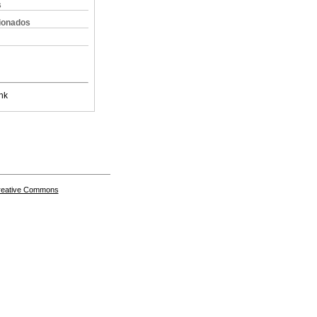
s
cionados
nk
Creative Commons