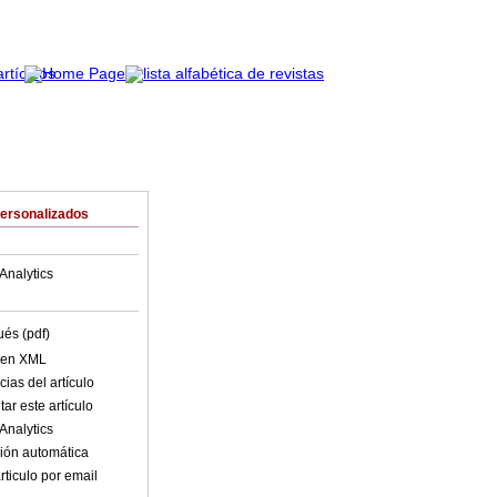
Personalizados
Analytics
ués (pdf)
o en XML
ias del artículo
ar este artículo
Analytics
ión automática
rticulo por email