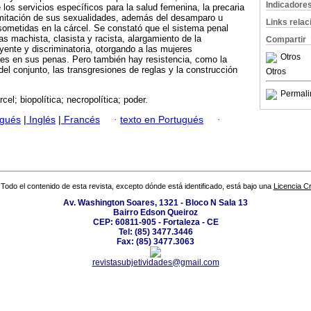
Indicadore
 los servicios específicos para la salud femenina, la precaria
limitación de sus sexualidades, además del desamparo u
Links rela
ometidas en la cárcel. Se constató que el sistema penal
as machista, clasista y racista, alargamiento de la
Compartir
yente y discriminatoria, otorgando a las mujeres
Otros
s en sus penas. Pero también hay resistencia, como la
del conjunto, las transgresiones de reglas y la construcción
Otros
Permali
rcel; biopolítica; necropolítica; poder.
ugués
|
Inglés
|
Francés
·
texto en Portugués
·
Todo el contenido de esta revista, excepto dónde está identificado, está bajo una
Licencia 
Av. Washington Soares, 1321 - Bloco N Sala 13
Bairro Edson Queiroz
CEP: 60811-905 - Fortaleza - CE
Tel: (85) 3477.3446
Fax: (85) 3477.3063
revistasubjetividades@gmail.com