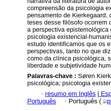
narrativa da literatura de aut
compreensão da psicologia exi
pensamento de Kierkegaard, 
teses desse filósofo ocorrem 
a perspectiva epistemológica 
psicologia existencial-humani
estudo identificamos que os 
perspectivas, tanto no que diz
como da clínica psicológica, 
liberdade e subjetividade hu
Palavras-chave :
Søren Kierke
psicológica; psicologia existe
·
resumo em Inglês
|
Esp
Português
·
Português (
p