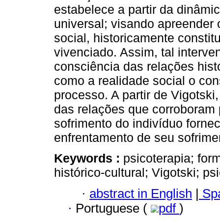
estabelece a partir da dinâmica
universal; visando apreender 
social, historicamente consti
vivenciado. Assim, tal interve
consciência das relações hist
como a realidade social o cons
processo. A partir de Vigotsk
das relações que corroboram p
sofrimento do indivíduo forne
enfrentamento de seu sofrime
Keywords :
psicoterapia; for
histórico-cultural; Vigotski; ps
·
abstract in English
|
Spa
·
Portuguese (
pdf
)