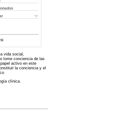
s
cionados
ar
nk
a vida social,
eto tome conciencia de las
 papel activo en este
stituir la conciencia y el
co.
ogía clínica.