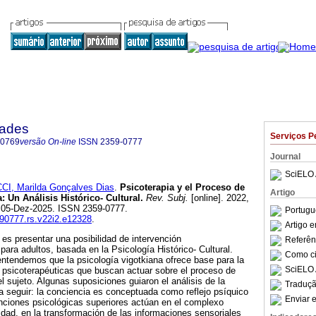
dades
Serviços P
-0769
versão On-line
ISSN
2359-0777
Journal
SciELO 
CI, Marilda Gonçalves Dias
.
Psicoterapia y el Proceso de
Artigo
 Un Análisis Histórico- Cultural.
Rev. Subj.
[online]. 2022,
b 05-Dez-2025. ISSN 2359-0777.
Portugu
590777.rs.v22i2.e12328
.
Artigo 
o es presentar una posibilidad de intervención
Referên
 para adultos, basada en la Psicología Histórico- Cultural.
Como cit
 entendemos que la psicología vigotkiana ofrece base para la
SciELO 
 psicoterapéuticas que buscan actuar sobre el proceso de
l sujeto. Algunas suposiciones guiaron el análisis de la
Traduçã
 seguir: la conciencia es conceptuada como reflejo psíquico
Enviar e
funciones psicológicas superiores actúan en el complexo
idad, en la transformación de las informaciones sensoriales