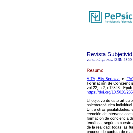
Revista Subjetivi
versão impressa
ISSN
2359
Resumo
AITA, Elis Bertozzi
e
FAC
Formación de Conciencia:
vol.22, n.2, e12328. Epu
https://doi.org/10.5020/23
El objetivo de este artícul
psicoterapéutica individual
Entre otras posibilidades,
creación de intervenciones
formación de conciencia de
temática, según expuesto a
de la realidad; todas las 
proceso de captura de real