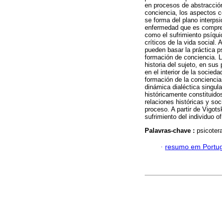
en procesos de abstracció
conciencia, los aspectos c
se forma del plano interpsi
enfermedad que es comprend
como el sufrimiento psíqui
críticos de la vida social.
pueden basar la práctica p
formación de conciencia. La
historia del sujeto, en sus
en el interior de la socie
formación de la conciencia 
dinámica dialéctica singula
históricamente constituidos
relaciones históricas y soc
proceso. A partir de Vigot
sufrimiento del individuo 
Palavras-chave :
psicotera
·
resumo em Portu