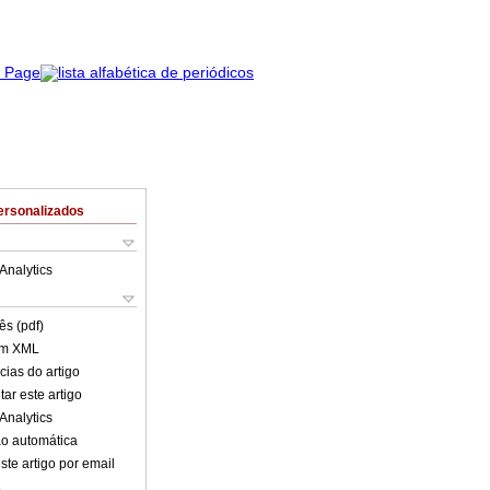
ersonalizados
Analytics
ês (pdf)
em XML
cias do artigo
ar este artigo
Analytics
o automática
ste artigo por email