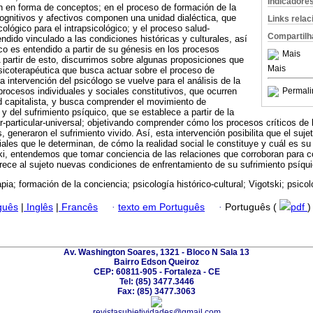
Indicadore
n en forma de conceptos; en el proceso de formación de la
ognitivos y afectivos componen una unidad dialéctica, que
Links rela
cológico para el intrapsicológico; y el proceso salud-
Compartilh
ido vinculado a las condiciones históricas y culturales, así
co es entendido a partir de su génesis en los procesos
Mais
 A partir de esto, discurrimos sobre algunas proposiciones que
Mais
sicoterapéutica que busca actuar sobre el proceso de
 intervención del psicólogo se vuelve para el análisis de la
 procesos individuales y sociales constitutivos, que ocurren
Permali
dad capitalista, y busca comprender el movimiento de
y del sufrimiento psíquico, que se establece a partir de la
r-particular-universal; objetivando comprender cómo los procesos críticos de l
, generaron el sufrimiento vivido. Así, esta intervención posibilita que el suj
iales que le determinan, de cómo la realidad social le constituye y cuál es su
ski, entendemos que tomar conciencia de las relaciones que corroboran para con
ofrece al sujeto nuevas condiciones de enfrentamiento de su sufrimiento psíqui
pia; formación de la conciencia; psicología histórico-cultural; Vigotski; psicol
guês
|
Inglês
|
Francês
·
texto em Português
·
Português (
pdf
)
Av. Washington Soares, 1321 - Bloco N Sala 13
Bairro Edson Queiroz
CEP: 60811-905 - Fortaleza - CE
Tel: (85) 3477.3446
Fax: (85) 3477.3063
revistasubjetividades@gmail.com