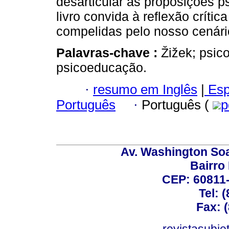
desarticular as proposições p
livro convida à reflexão críti
compelidas pelo nosso cenári
Palavras-chave :
Žižek; psico
psicoeducação.
·
resumo em Inglês
|
Esp
Português
·
Português (
p
Av. Washington Soa
Bairro
CEP: 60811-
Tel: 
Fax: 
revistasubj