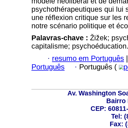
modèle néolibéral et de déman
psychothérapeutiques qui lui s
une réflexion critique sur les
notre scénario politique et é
Palavras-chave :
Žižek; psyc
capitalisme; psychoéducation
·
resumo em Português
|
Português
·
Português (
p
Av. Washington Soa
Bairro
CEP: 60811-
Tel: 
Fax: 