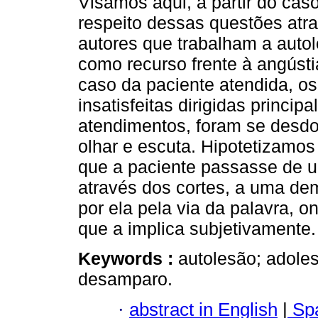
Visamos aqui, a partir do caso
respeito dessas questões atra
autores que trabalham a auto
como recurso frente à angúst
caso da paciente atendida, o
insatisfeitas dirigidas princi
atendimentos, foram se desd
olhar e escuta. Hipotetizamos 
que a paciente passasse de 
através dos cortes, a uma d
por ela pela via da palavra,
que a implica subjetivamente.
Keywords :
autolesão; adole
desamparo.
·
abstract in English
|
Spa