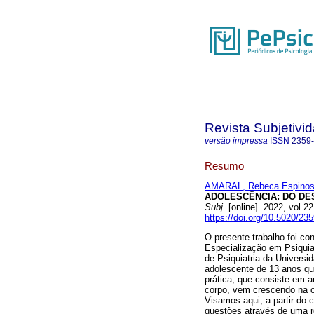
Revista Subjetivi
versão impressa
ISSN
2359
Resumo
AMARAL, Rebeca Espinos
ADOLESCÊNCIA: DO D
Subj.
[online]. 2022, vol.
https://doi.org/10.5020/23
O presente trabalho foi co
Especialização em Psiquiat
de Psiquiatria da Universi
adolescente de 13 anos qu
prática, que consiste em au
corpo, vem crescendo na c
Visamos aqui, a partir do 
questões através de uma re