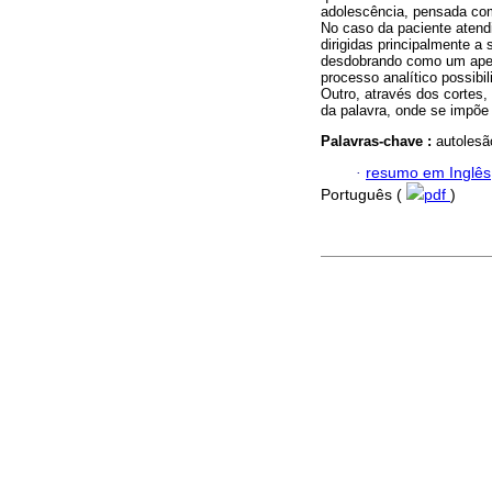
adolescência, pensada com
No caso da paciente atendi
dirigidas principalmente a
desdobrando como um apelo
processo analítico possib
Outro, através dos cortes
da palavra, onde se impõe
Palavras-chave :
autolesã
·
resumo em Inglês
Português (
pdf
)