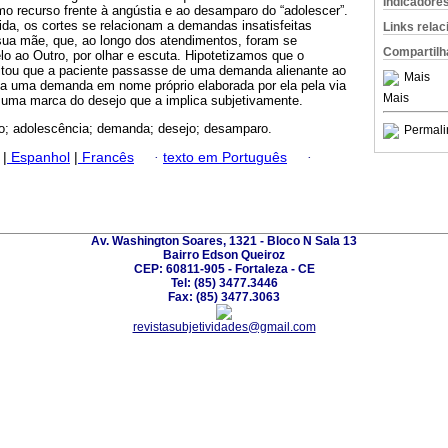
Indicadore
o recurso frente à angústia e ao desamparo do “adolescer”.
da, os cortes se relacionam a demandas insatisfeitas
Links rela
 sua mãe, que, ao longo dos atendimentos, foram se
Compartilh
 ao Outro, por olhar e escuta. Hipotetizamos que o
ilitou que a paciente passasse de uma demanda alienante ao
Mais
, a uma demanda em nome próprio elaborada por ela pela via
Mais
 uma marca do desejo que a implica subjetivamente.
o; adolescência; demanda; desejo; desamparo.
Permali
|
Espanhol
|
Francês
·
texto em Português
·
Av. Washington Soares, 1321 - Bloco N Sala 13
Bairro Edson Queiroz
CEP: 60811-905 - Fortaleza - CE
Tel: (85) 3477.3446
Fax: (85) 3477.3063
revistasubjetividades@gmail.com