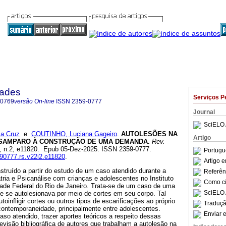
dades
Serviços P
-0769
versão On-line
ISSN
2359-0777
Journal
SciELO 
a Cruz
e
COUTINHO, Luciana Gageiro
.
AUTOLESÕES NA
Artigo
ESAMPARO À CONSTRUÇÃO DE UMA DEMANDA.
Rev.
22, n.2, e11820. Epub 05-Dez-2025. ISSN 2359-0777.
Portugu
590777.rs.v22i2.e11820
.
Artigo 
nstruído a partir do estudo de um caso atendido durante a
Referên
ria e Psicanálise com crianças e adolescentes no Instituto
Como cit
dade Federal do Rio de Janeiro. Trata-se de um caso de uma
SciELO 
e se autolesionava por meio de cortes em seu corpo. Tal
toinfligir cortes ou outros tipos de escarificações ao próprio
Traduçã
ontemporaneidade, principalmente entre adolescentes.
Enviar e
caso atendido, trazer aportes teóricos a respeito dessas
visão bibliográfica de autores que trabalham a autolesão na