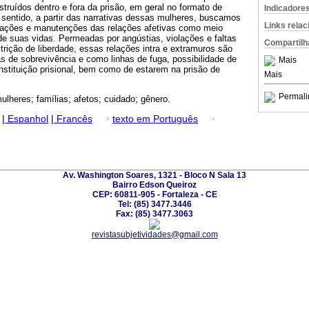
struídos dentro e fora da prisão, em geral no formato de
Indicadore
 sentido, a partir das narrativas dessas mulheres, buscamos
Links rela
rmações e manutenções das relações afetivas como meio
de suas vidas. Permeadas por angústias, violações e faltas
Compartilh
strição de liberdade, essas relações intra e extramuros são
s de sobrevivência e como linhas de fuga, possibilidade de
Mais
 instituição prisional, bem como de estarem na prisão de
Mais
Permali
mulheres; famílias; afetos; cuidado; gênero.
|
Espanhol
|
Francês
·
texto em Português
·
Av. Washington Soares, 1321 - Bloco N Sala 13
Bairro Edson Queiroz
CEP: 60811-905 - Fortaleza - CE
Tel: (85) 3477.3446
Fax: (85) 3477.3063
revistasubjetividades@gmail.com