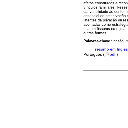
afetos construídos e recon
vínculos familiares. Nesse
dar visibilidade às confo
essencial de preservação 
latentes da privação ou re
apontadas como estratégia
criarem fissuras na rígida
outras formas.
Palavras-chave :
prisão; 
·
resumo em Inglês
Português (
pdf
)