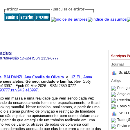
dades
Serviços P
-0769
versão On-line
ISSN
2359-0777
Journal
SciELO
a
;
BALDANZI, Ana Camilla de Oliveira
e
UZIEL, Anna
Artigo
e seus afetos: Gênero, cuidado e família.
Rev. Subj.
.2, e13997. Epub 09-Mar-2026. ISSN 2359-0777.
Portugu
590777.rs.v24i2.e13997
.
Artigo 
ento em massa é uma realidade que vem sendo cada vez
Referên
ando do encarceramento feminino, especificamente, o Brasil
Como cit
ranking mundial. Neste trabalho, analisamos, a partir de uma
o o sistema punitivo de privação e restrição de liberdade
SciELO
que são sujeitas ao aprisionamento, bem como afetam suas
Traduçã
 A partir do que emergiu de um trabalho realizado em uma
 no Rio de Janeiro, através de rodas de conversa com
Enviar e
considerações acerca do que elas trouxeram a respeito dos