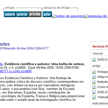
dades
Serviços P
-0769
versão On-line
ISSN
2359-0777
Journal
SciELO 
da
.
Evidência científica e autismo: Uma bolha de certeza.
artigo
 vol.24, n.3, e14809. Epub 09-Mar-2026. ISSN 2359-0769.
590777.rs.v24i3.e14809
.
Portugu
Artigo 
ivro Evidencia Científica y Autismo: Una Burbuja de
ma análise crítica do discurso científico contemporâneo em
Referên
ismo, com ênfase na busca por marcadores biológicos,
Como cit
O autor, o psicanalista Iván Ruiz, membro da Escuela
SciELO 
s, em Barcelona, Espanha, reuniu contribuições de
 e psicólogos da Espanha, França e Bélgica para proporcionar
Traduçã
ada sobre o estado atual da investigação científica no
Indicadore