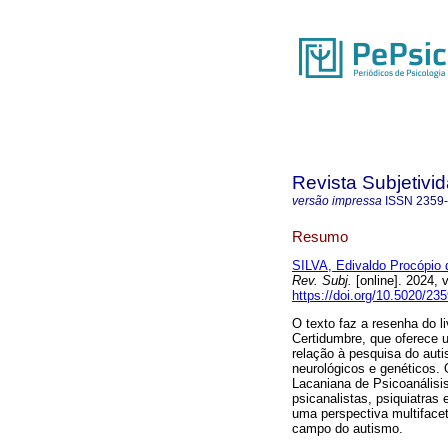
Revista Subjetivi
versão impressa
ISSN
2359
Resumo
SILVA, Edivaldo Procópio 
Rev. Subj.
[online]. 2024,
https://doi.org/10.5020/23
O texto faz a resenha do l
Certidumbre, que oferece u
relação à pesquisa do aut
neurológicos e genéticos. 
Lacaniana de Psicoanálisi
psicanalistas, psiquiatras
uma perspectiva multifacet
campo do autismo.