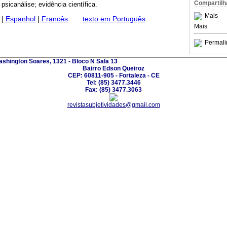
Compartilh
psicanálise; evidência científica.
Mais
|
Espanhol
|
Francês
·
texto em Português
·
Mais
Permali
ashington Soares, 1321 - Bloco N Sala 13
Bairro Edson Queiroz
CEP: 60811-905 - Fortaleza - CE
Tel: (85) 3477.3446
Fax: (85) 3477.3063
revistasubjetividades@gmail.com