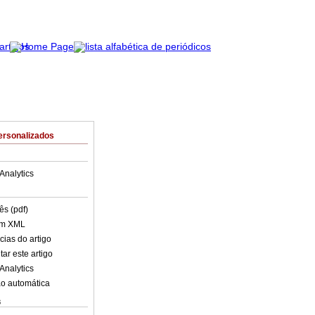
ersonalizados
Analytics
ês (pdf)
em XML
cias do artigo
ar este artigo
Analytics
o automática
s