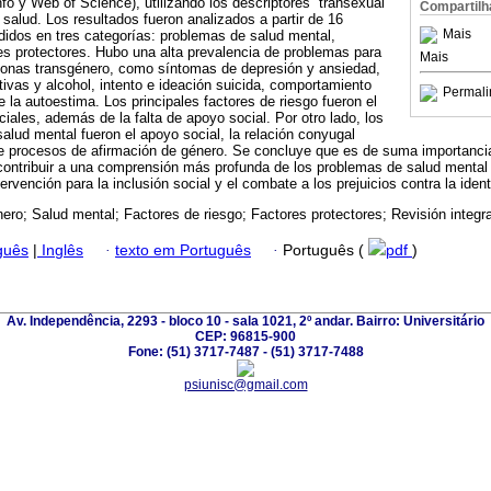
fo y Web of Science), utilizando los descriptores “transexual
Compartilh
salud. Los resultados fueron analizados a partir de 16
Mais
ididos en tres categorías: problemas de salud mental,
res protectores. Hubo una alta prevalencia de problemas para
Mais
rsonas transgénero, como síntomas de depresión y ansiedad,
ivas y alcohol, intento e ideación suicida, comportamiento
Permali
 la autoestima. Los principales factores de riesgo fueron el
ciales, además de la falta de apoyo social. Por otro lado, los
salud mental fueron el apoyo social, la relación conyugal
 de procesos de afirmación de género. Se concluye que es de suma importanci
 contribuir a una comprensión más profunda de los problemas de salud mental 
ntervención para la inclusión social y el combate a los prejuicios contra la iden
ero; Salud mental; Factores de riesgo; Factores protectores; Revisión integrad
guês
|
Inglês
·
texto em Português
·
Português (
pdf
)
Av. Independência, 2293 - bloco 10 - sala 1021, 2º andar. Bairro: Universitário
CEP: 96815-900
Fone: (51) 3717-7487 - (51) 3717-7488
psiunisc@gmail.com