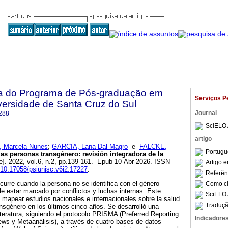
sta do Programa de Pós-graduação em
Serviços P
versidade de Santa Cruz do Sul
Journal
288
SciELO 
artigo
 Marcela Nunes
;
GARCIA, Lana Dal Magro
e
FALCKE,
Portugu
as personas transgénero: revisión integradora de la
e]. 2022, vol.6, n.2, pp.139-161. Epub 10-Abr-2026. ISSN
Artigo 
g/10.17058/psiunisc.v6i2.17227
.
Referên
urre cuando la persona no se identifica con el género
Como cit
le estar marcado por conflictos y luchas internas. Este
SciELO 
 mapear estudios nacionales e internacionales sobre la salud
Traduçã
nsgénero en los últimos cinco años. Se desarrolló una
literatura, siguiendo el protocolo PRISMA (Preferred Reporting
Indicadore
ws y Metaanálisis), a través de cuatro bases de datos