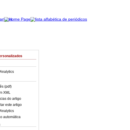
ersonalizados
Analytics
ês (pdf)
em XML
cias do artigo
ar este artigo
Analytics
o automática
s