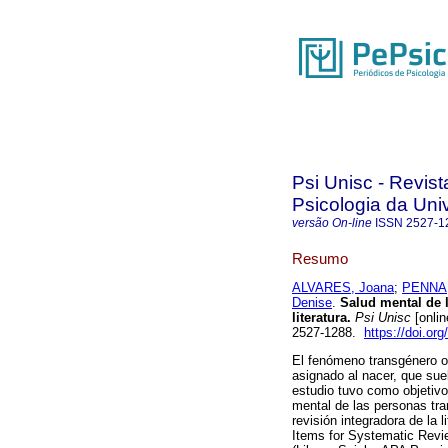
Psi Unisc - Revi
Psicologia da Uni
versão On-line
ISSN
2527-1
Resumo
ALVARES, Joana
;
PENNA,
Denise
.
Salud mental de l
literatura.
Psi Unisc
[onlin
2527-1288.
https://doi.or
El fenómeno transgénero oc
asignado al nacer, que sue
estudio tuvo como objetivo
mental de las personas tra
revisión integradora de la 
Items for Systematic Revie