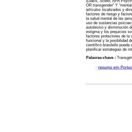
(Lilacs, Scielo, APA Psycin
OR transgender” Y “mental 
artículos localizados y div
factores de riesgo y facto
la salud mental de las pe
uso de sustancias psicoact
autolesivo y disminución de
estigma y los prejuicios so
factores protectores de la 
funcional y la posibilidad
científico brasileño pueda
planificar estrategias de i
Palavras-chave :
Transgén
·
resumo em Portu