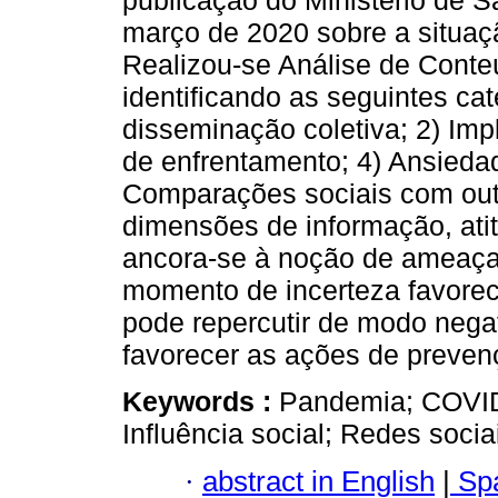
publicação do Ministério de S
março de 2020 sobre a situa
Realizou-se Análise de Conte
identificando as seguintes ca
disseminação coletiva; 2) Imp
de enfrentamento; 4) Ansiedad
Comparações sociais com outr
dimensões de informação, ati
ancora-se à noção de ameaça
momento de incerteza favorece
pode repercutir de modo neg
favorecer as ações de preven
Keywords :
Pandemia; COVID
Influência social; Redes socia
·
abstract in English
|
Spa