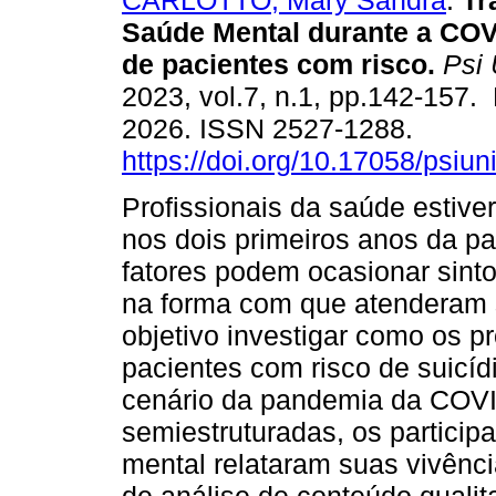
CARLOTTO, Mary Sandra
.
Tr
Saúde Mental durante a COV
de pacientes com risco.
Psi 
2023, vol.7, n.1, pp.142-157.
2026. ISSN 2527-1288.
https://doi.org/10.17058/psiu
Profissionais da saúde estive
nos dois primeiros anos da 
fatores podem ocasionar sint
na forma com que atenderam s
objetivo investigar como os p
pacientes com risco de suicíd
cenário da pandemia da COVID
semiestruturadas, os particip
mental relataram suas vivênc