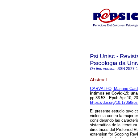
Psi Unisc - Revi
Psicologia da Uni
On-line version
ISSN
2527-
Abstract
CARVALHO, Mariane Card
íntimos en Covid-19: una 
pp.36-53. Epub Apr 10, 2
https://doi.org/10.17058/p
El presente estudio tuvo co
violencia contra la mujer 
considerando las caracterís
sistemática de la literatur
directrices del Preferred 
extension for Scoping Rev