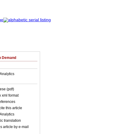
on Demand
Analytics
ese (pdf)
in xml format
references
ite this article
Analytics
c translation
s article by e-mail