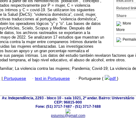
Indicators
boró a partir de los nemotécnicos “población”, “concepto”,
tados respectivamente por P = mujer, C = violencia
Related lin
 íntimos y C = covid-19. Se utilizaron los siguientes
e la Salud (DeCS): “violencia doméstica”, covid, mujer,
Share
ivas traducciones al portugués: “violencia doméstica”,
More
mbién los operadores lógicos “y” y “o”. Las bases de datos
PsycArticles, Scielo, Scopus y Medline. Después del
More
e datos, los archivos rastreados se exportaron a la
mayo de 2022. Se analizaron 17 estudios que muestran un
Permali
encia contra la mujer entre companeros íntimos durante la
luidas las mujeres embarazadas. Las investigaciones
s buscan apoyo y un gran porcentaje normaliza el
 sus parejas íntimas. Los datos del estudio también revelaron factores que i
dad temprana, el bajo nivel educativo, el abuso de alcohol, entre otros.
afamiliar; La violencia contra las mujeres; Pandemia; Covid-19; La violencia de
h
|
Portuguese
·
text in Portuguese
·
Portuguese (
pdf
)
Av. Independência, 2293 - bloco 10 - sala 1021, 2º andar. Bairro: Universitário
CEP: 96815-900
Fone: (51) 3717-7487 - (51) 3717-7488
psiunisc@gmail.com