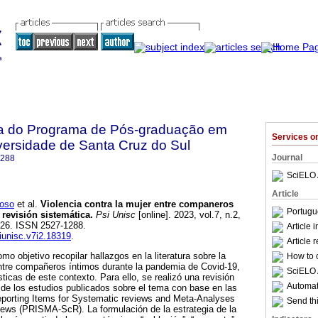
sta do Programa de Pós-graduação em
Services 
versidade de Santa Cruz do Sul
Journal
1288
SciELO 
Article
oso
et al.
Violencia contra la mujer entre companeros
Portugu
revisión sistemática.
Psi Unisc
[online]. 2023, vol.7, n.2,
026. ISSN 2527-1288.
Article 
siunisc.v7i2.18319
.
Article 
mo objetivo recopilar hallazgos en la literatura sobre la
How to c
entre compañeros íntimos durante la pandemia de Covid-19,
SciELO 
ticas de este contexto. Para ello, se realizó una revisión
Automati
a de los estudios publicados sobre el tema con base en las
Reporting Items for Systematic reviews and Meta-Analyses
Send thi
iews (PRISMA-ScR). La formulación de la estrategia de la