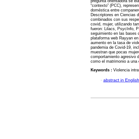
pregunta orientadora se ela
“contexto” (PCC), represen
doméstica entre companeros
Descriptores en Ciencias d
combinados con sus respect
covid, mujer, utilizando ta
fueron: Lilacs, PsycInfo, 
seguimiento en las bases d
plataforma web Rayyan en 
aumento en la tasa de viol
pandemia de Covid-19, inc
muestran que pocas mujere
comportamiento agresivo de
como el matrimonio a una e
Keywords :
Violencia intr
·
abstract in Englis